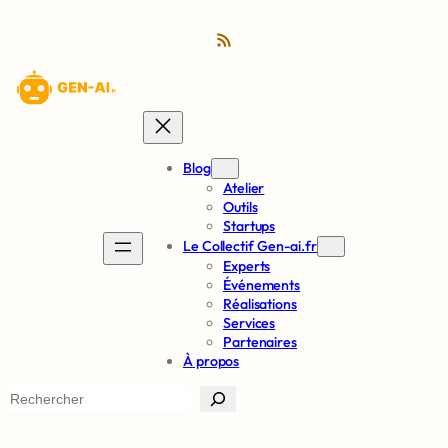
Flux RSS
Blog
Atelier
Outils
Startups
Le Collectif Gen-ai.fr
Experts
Événements
Réalisations
Services
Partenaires
À propos
S
e
a