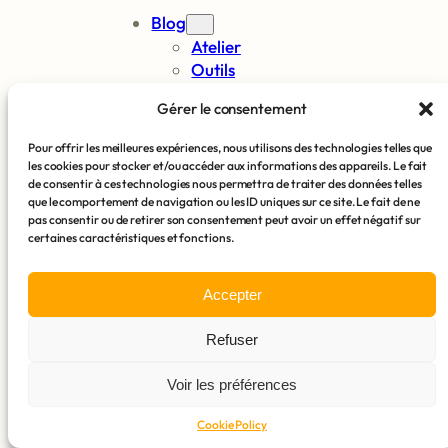
Blog
Atelier
Outils
Startups
Gérer le consentement
Le Collectif Gen-ai.fr
Experts
Pour offrir les meilleures expériences, nous utilisons des technologies telles que
Événements
les cookies pour stocker et/ou accéder aux informations des appareils. Le fait
Réalisations
de consentir à ces technologies nous permettra de traiter des données telles
que le comportement de navigation ou les ID uniques sur ce site. Le fait de ne
Services
pas consentir ou de retirer son consentement peut avoir un effet négatif sur
Partenaires
certaines caractéristiques et fonctions.
À propos
Accepter
Français
🇫🇷
▼
Refuser
Voir les préférences
© Copyright
CC-BY-SA
2023-2024 gen-ai.fr
Cookie Policy